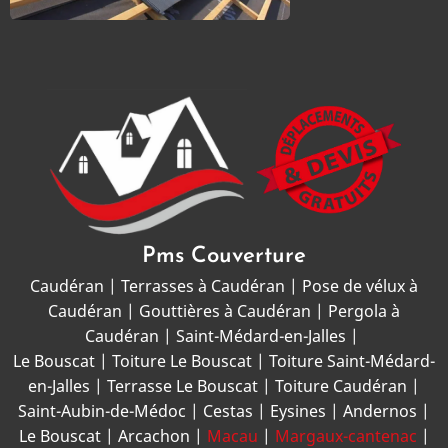
Pms Couverture
Caudéran
|
Terrasses à Caudéran
|
Pose de vélux à
Caudéran
|
Gouttières à Caudéran
|
Pergola à
Caudéran
|
Saint-Médard-en-Jalles
|
Le Bouscat
|
Toiture Le Bouscat
|
Toiture Saint-Médard-
en-Jalles
|
Terrasse Le Bouscat
|
Toiture Caudéran
|
Saint-Aubin-de-Médoc
|
Cestas
|
Eysines
|
Andernos
|
Le Bouscat
|
Arcachon
|
Macau
|
Margaux-cantenac
|