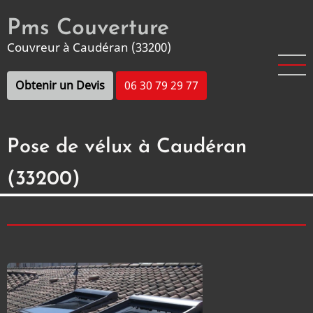
Aller
Pms Couverture
au
contenu
Couvreur à Caudéran (33200)
principal
Obtenir un Devis
06 30 79 29 77
Pose de vélux à Caudéran
(33200)