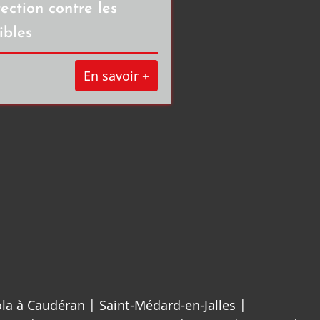
ection contre les
ibles
En savoir +
la à Caudéran
|
Saint-Médard-en-Jalles
|