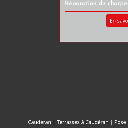
Réparation de charpe
En savo
Caudéran
|
Terrasses à Caudéran
|
Pose 