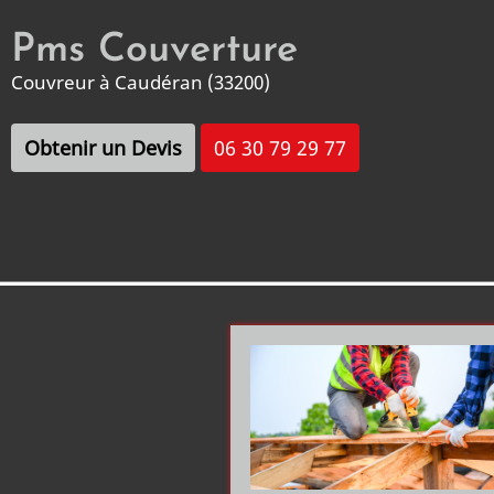
Aller
Pms Couverture
au
contenu
Couvreur à Caudéran (33200)
principal
Obtenir un Devis
06 30 79 29 77