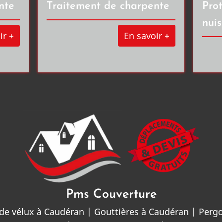
nte
Traitement de charpente
Prot
nuis
ir +
En savoir +
Pms Couverture
de vélux à Caudéran
|
Gouttières à Caudéran
|
Pergo